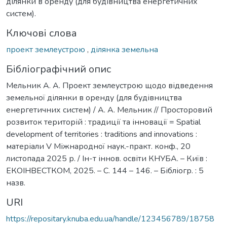
ділянки в оренду (для будівництва енергетичних
систем).
Ключові слова
проект землеустрою
,
ділянка земельна
Бібліографічний опис
Мельник A. A. Проект землеустрою щодо відведення
земельної ділянки в оренду (для будівництва
енергетичних систем) / A. A. Мельник // Просторовий
розвиток територій : традиції та інновації = Spatial
development of territories : traditions and innovations :
матеріали V Міжнародної наук.-практ. конф., 20
листопада 2025 р. / Ін-т іннов. освіти КНУБА. – Київ :
ЕКОІНВЕСТКОМ, 2025. – С. 144 – 146. – Бібліогр. : 5
назв.
URI
https://repositary.knuba.edu.ua/handle/123456789/18758