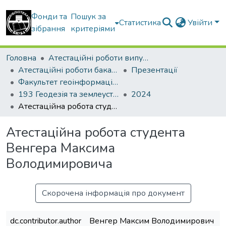
Фонди та
Пошук за
Статистика
Увійти
зібрання
критеріями
Головна
Атестаційні роботи випускників
Атестаційні роботи бакалаврів
Презентації
Факультет геоінформаційних систем та управління територіями
193 Геодезія та землеустрій. Геоінформаційні системи і технології
2024
Атестаційна робота студента Венгера Максима Володимировича
Атестаційна робота студента
Венгера Максима
Володимировича
Скорочена інформація про документ
dc.contributor.author
Венгер Максим Володимирович