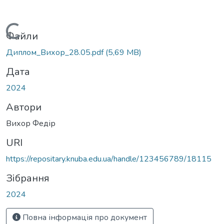
Вантажиться...
Файли
Диплом_Вихор_28.05.pdf
(5,69 MB)
Дата
2024
Автори
Вихор Федір
URI
https://repositary.knuba.edu.ua/handle/123456789/18115
Зібрання
2024
Повна інформація про документ