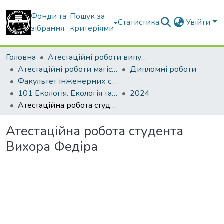
Фонди та
Пошук за
Статистика
Увійти
зібрання
критеріями
Головна
Атестаційні роботи випускників
Атестаційні роботи магістрів
Дипломні роботи
Факультет інженерних систем та екології
101 Екологія. Екологія та охорона навколишнього середовища
2024
Атестаційна робота студента Вихора Федіра
Атестаційна робота студента
Вихора Федіра