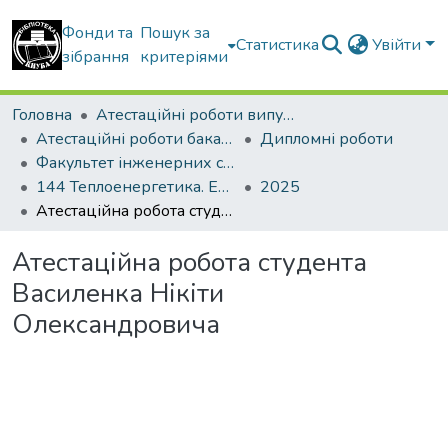
Фонди та
Пошук за
Статистика
Увійти
зібрання
критеріями
Головна
Атестаційні роботи випускників
Атестаційні роботи бакалаврів
Дипломні роботи
Факультет інженерних систем та екології
144 Теплоенергетика. Енергетичний менеджмент, енергоефективні муніципальні та промислові теплові технології
2025
Атестаційна робота студента Василенка Нікіти Олександровича
Атестаційна робота студента
Василенка Нікіти
Олександровича