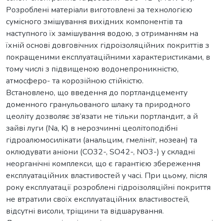
Розроблені матеріали виготовлені за технологією
сумісного змішування вихідних компонентів та
наступного їх замішування водою, з отриманням на
їхній основі довговічних гідроізоляційних покриттів з
покращеними експлуатаційними характеристиками, в
тому числі з підвищеною водонепроникністю,
атмосферо- та корозійною стійкістю.
Встановлено, що введення до портландцементу
доменного гранульованого шлаку та природного
цеоліту дозволяє зв’язати не тільки портландит, а й
зайві луги (Na, K) в нерозчинні цеолітоподібні
гідроалюмосилікати (анальцим, гмелініт, нозеан) та
оклюдувати аніони (СО32-, SO42-, NO3-) у складні
неорганічні комплекси, що є гарантією збереження
експлуатаційних властивостей у часі. При цьому, після
року експлуатації розроблені гідроізоляційні покриття
не втратили своїх експлуатаційних властивостей,
відсутні висоли, тріщини та відшарування.