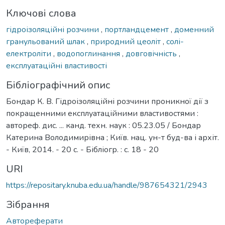
Ключові слова
гідроізоляційні розчини
,
портландцемент
,
доменний
гранульований шлак
,
природний цеоліт
,
солі-
електроліти
,
водопоглинання
,
довговічність
,
експлуатаційні властивості
Бібліографічний опис
Бондар К. В. Гідроізоляційні розчини проникної дії з
покращенними експлуатаційними властивостями :
автореф. дис. ... канд. техн. наук : 05.23.05 / Бондар
Катерина Володимирівна ; Київ. нац. ун-т буд-ва і архіт.
- Київ, 2014. - 20 с. - Бібліогр. : с. 18 - 20
URI
https://repositary.knuba.edu.ua/handle/987654321/2943
Зібрання
Автореферати