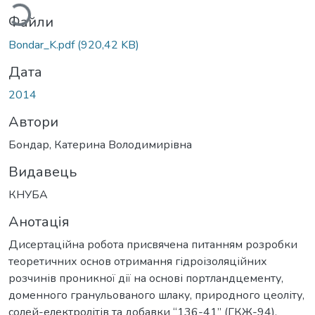
Файли
Bondar_K.pdf
(920,42 KB)
Дата
2014
Автори
Бондар, Катерина Володимирівна
Видавець
КНУБА
Анотація
Дисертаційна робота присвячена питанням розробки
теоретичних основ отримання гідроізоляційних
розчинів проникної дії на основі портландцементу,
доменного гранульованого шлаку, природного цеоліту,
солей-електролітів та добавки ‘‘136-41’’ (ГКЖ-94).