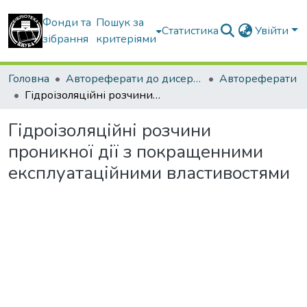
Фонди та
Пошук за
Статистика
Увійти
зібрання
критеріями
Головна
Автореферати до дисертацій
Автореферати
Гідроізоляційні розчини проникної дії з покращенними експлуатаційними властивостями
Гідроізоляційні розчини
проникної дії з покращенними
експлуатаційними властивостями
житься...