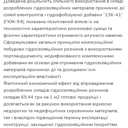
Доведена доцільність спільного використання в складі
розроблених гідроізоляційних матеріалів проникної дії
солей електролітів і гідрофобізуючої добавки ‘‘136-41’’
(ГКЖ-94); показано позитивний вплив їх на
технологічні характеристики розчинової суміші та
фізичні характеристики отриманого штучного каменю.
Сформульовані загальні принципи композиційної
побудови гідроізоляційних розчинів з використанням
портландцементу, модифікованого комплексними
добавками як основи для отримання гідроізоляційних
матеріалів проникної дії та досліджені їхні
експлуатаційні властивості.
Фактичний економічний ефект від впровадження
розроблених складів гідроізоляційних розчинів
складає 69,44 грн на 1 м2 готової продукції і
досягається як за рахунок використання відносно
недорогих та недефіцитних сировинних матеріалів,
так і внаслідок підвищення терміну експлуатації
конструкції, захищеної гідроізоляційним покриттям.