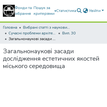
Фонди та
Пошук за
Статистика
Увійти
зібрання
критеріями
Головна
Вибрані статті з наукових збірників КНУБА
Сучасні проблеми архітектури та містобудування
Вип. 30
Загальнонаукові засади дослідження естетичних якостей міського середовища
Загальнонаукові засади
дослідження естетичних якостей
міського середовища