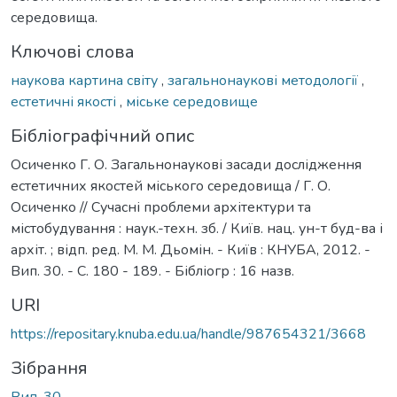
середовища.
Ключові слова
наукова картина світу
,
загальнонаукові методології
,
естетичні якості
,
міське середовище
Бібліографічний опис
Осиченко Г. О. Загальнонаукові засади дослідження
естетичних якостей міського середовища / Г. О.
Осиченко // Сучасні проблеми архітектури та
містобудування : наук.-техн. зб. / Київ. нац. ун-т буд-ва і
архіт. ; відп. ред. М. М. Дьомін. - Київ : КНУБА, 2012. -
Вип. 30. - С. 180 - 189. - Бібліогр : 16 назв.
URI
https://repositary.knuba.edu.ua/handle/987654321/3668
Зібрання
Вип. 30