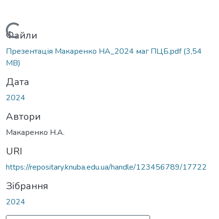
Вантажиться...
Файли
Презентація Макаренко НА_2024 маг ПЦБ.pdf
(3,54
MB)
Дата
2024
Автори
Макаренко Н.А.
URI
https://repositary.knuba.edu.ua/handle/123456789/17722
Зібрання
2024