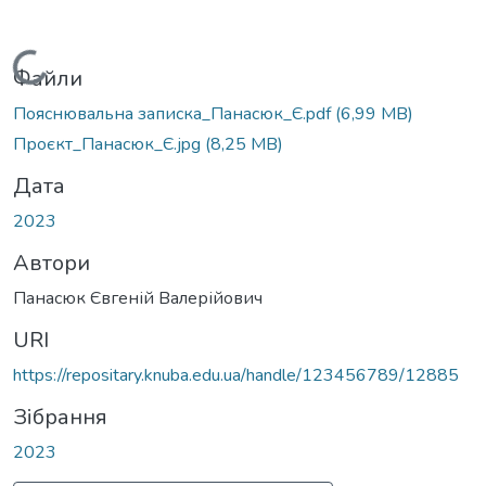
Вантажиться...
Файли
Пояснювальна записка_Панасюк_Є.pdf
(6,99 MB)
Проєкт_Панасюк_Є.jpg
(8,25 MB)
Дата
2023
Автори
Панасюк Євгеній Валерійович
URI
https://repositary.knuba.edu.ua/handle/123456789/12885
Зібрання
2023