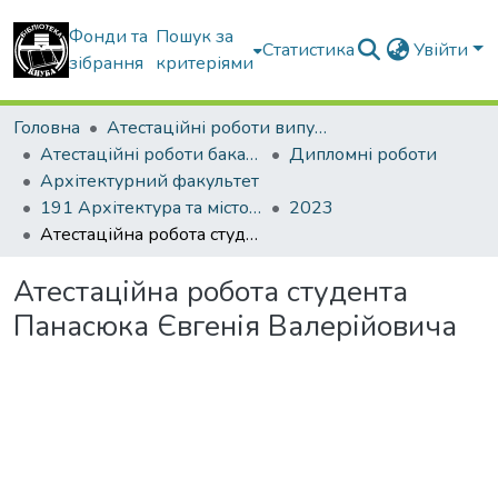
Фонди та
Пошук за
Статистика
Увійти
зібрання
критеріями
Головна
Атестаційні роботи випускників
Атестаційні роботи бакалаврів
Дипломні роботи
Архітектурний факультет
191 Архітектура та містобудування
2023
Атестаційна робота студента Панасюка Євгенія Валерійовича
Атестаційна робота студента
Панасюка Євгенія Валерійовича