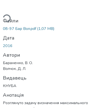
ься...
Файли
08-97 Бар Вол.pdf
(1,07 MB)
Дата
2016
Автори
Бараненко, В. О.
Волчок, Д. Л.
Видавець
КНУБА
Анотація
Розглянуто задачу визначення максимального