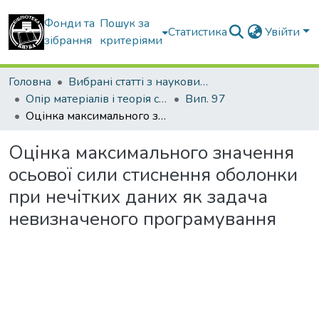
Фонди та
Пошук за
Статистика
Увійти
зібрання
критеріями
Головна
Вибрані статті з наукових збірників КНУБА
Опір матеріалів і теорія споруд
Вип. 97
Оцінка максимального значення осьової сили стиснення оболонки при нечітких даних як задача невизначеного програмування
Оцінка максимального значення
осьової сили стиснення оболонки
при нечітких даних як задача
невизначеного програмування