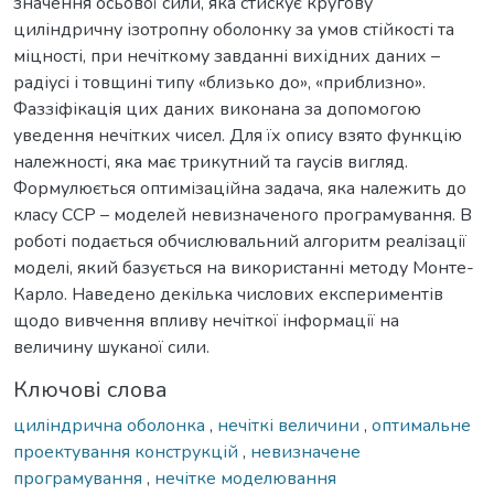
значення осьової сили, яка стискує кругову
циліндричну ізотропну оболонку за умов стійкості та
міцності, при нечіткому завданні вихідних даних –
радіусі і товщині типу «близько до», «приблизно».
Фаззіфікація цих даних виконана за допомогою
уведення нечітких чисел. Для їх опису взято функцію
належності, яка має трикутний та гаусів вигляд.
Формулюється оптимізаційна задача, яка належить до
класу ССР – моделей невизначеного програмування. В
роботі подається обчислювальний алгоритм реалізації
моделі, який базується на використанні методу Монте-
Карло. Наведено декілька числових експериментів
щодо вивчення впливу нечіткої інформації на
величину шуканої сили.
Ключові слова
циліндрична оболонка
,
нечіткі величини
,
оптимальне
проектування конструкцій
,
невизначене
програмування
,
нечітке моделювання