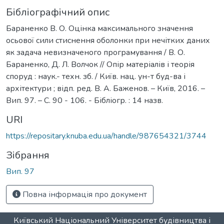
Бібліографічний опис
Бараненко В. О. Оцінка максимального значення
осьової сили стиснення оболонки при нечітких даних
як задача невизначеного програмування / В. О.
Бараненко, Д. Л. Волчок // Опір матеріалів і теорія
споруд : наук.- техн. зб. / Київ. нац. ун-т буд-ва і
архітектури ; відп. ред. В. А. Баженов. – Київ, 2016. –
Вип. 97. – С. 90 - 106. - Бібліогр. : 14 назв.
URI
https://repositary.knuba.edu.ua/handle/987654321/3744
Зібрання
Вип. 97
Повна інформація про документ
Київський Національний Університет будівництва і