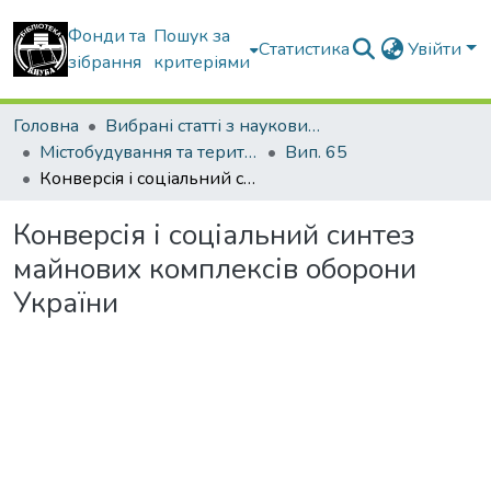
Фонди та
Пошук за
Статистика
Увійти
зібрання
критеріями
Головна
Вибрані статті з наукових збірників КНУБА
Містобудування та територіальне планування
Вип. 65
Конверсія і соціальний синтез майнових комплексів оборони України
Конверсія і соціальний синтез
майнових комплексів оборони
України