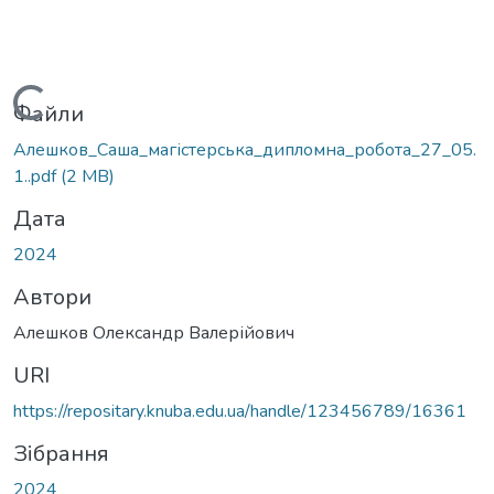
Вантажиться...
Файли
Алешков_Саша_магістерська_дипломна_робота_27_05.
1..pdf
(2 MB)
Дата
2024
Автори
Алешков Олександр Валерійович
URI
https://repositary.knuba.edu.ua/handle/123456789/16361
Зібрання
2024