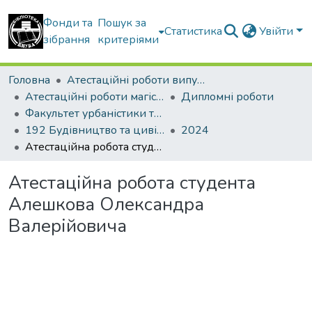
Фонди та
Пошук за
Статистика
Увійти
зібрання
критеріями
Головна
Атестаційні роботи випускників
Атестаційні роботи магістрів
Дипломні роботи
Факультет урбаністики та просторового планування
192 Будівництво та цивільна інженерія. Урбаністика та просторове планування
2024
Атестаційна робота студента Алешкова Олександра Валерійовича
Атестаційна робота студента
Алешкова Олександра
Валерійовича