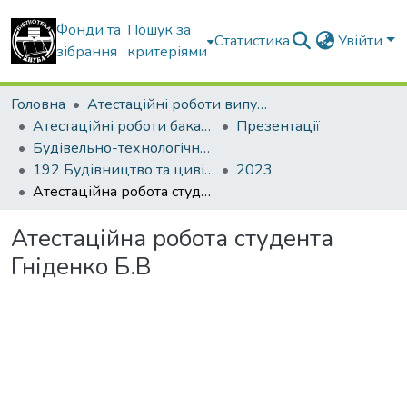
Фонди та
Пошук за
Статистика
Увійти
зібрання
критеріями
Головна
Атестаційні роботи випускників
Атестаційні роботи бакалаврів
Презентації
Будівельно-технологічний факультет
192 Будівництво та цивільна інженерія. Технології будівельних конструкцій, виробів і матеріалів
2023
Атестаційна робота студента Гніденко Б.В
Атестаційна робота студента
Гніденко Б.В