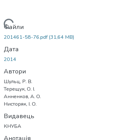
Вантажиться...
Файли
201461-58-76.pdf
(31,64 MB)
Дата
2014
Автори
Шульц, Р. В.
Терещук, О. І.
Анненков, А. О.
Нисторяк, І. О.
Видавець
КНУБА
Анотація