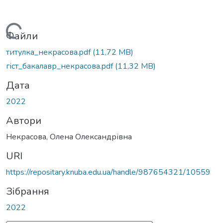
Вантажиться...
Файли
титулка_некрасова.pdf
(11,72 MB)
гіст_бакалавр_некрасова.pdf
(11,32 MB)
Дата
2022
Автори
Некрасова, Олена Олександрівна
URI
https://repositary.knuba.edu.ua/handle/987654321/10559
Зібрання
2022