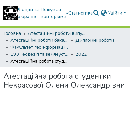
Фонди та
Пошук за
Статистика
Увійти
зібрання
критеріями
Головна
Атестаційні роботи випускників
Атестаційні роботи бакалаврів
Дипломні роботи
Факультет геоінформаційних систем та управління територіями
193 Геодезія та землеустрій. Геоінформаційні системи і технології
2022
Атестаційна робота студентки Некрасової Олени Олександрівни
Атестаційна робота студентки
Некрасової Олени Олександрівни