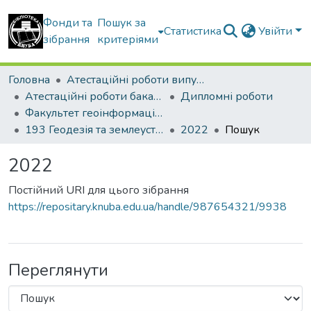
Фонди та
Пошук за
Статистика
Увійти
зібрання
критеріями
Головна
Атестаційні роботи випускників
Атестаційні роботи бакалаврів
Дипломні роботи
Факультет геоінформаційних систем та управління територіями
193 Геодезія та землеустрій. Геоінформаційні системи і технології
2022
Пошук
2022
Постійний URI для цього зібрання
https://repositary.knuba.edu.ua/handle/987654321/9938
Переглянути