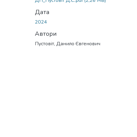
ДП_Пустовіт Д.Є..pdf
(2,26 MB)
Дата
2024
Автори
Пустовіт, Данило Євгенович