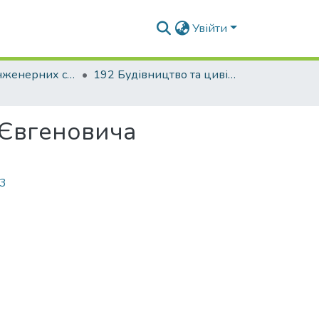
Увійти
Факультет інженерних систем та екології
192 Будівництво та цивільна інженерія. Теплогазопостачання і вентиляція
 Євгеновича
43