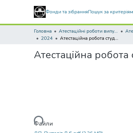
Фонди та зібрання
Пошук за критерія
Головна
Атестаційні роботи випускників
2024
Атестаційна робота студента Пустовіта Данила Євгеновича
Атестаційна робота
Вантажиться...
Файли