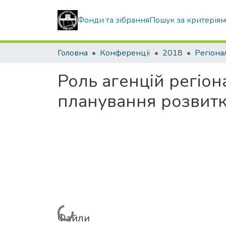
Фонди та зібрання
Пошук за критерія
Головна
Конференції
2018
Регіона
Роль агенцій регіон
планування розвитк
Файли