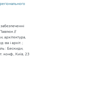
 регіонального
 забезпеченні
Павлюк //
и, архітектура,
д-ва і архіт. ;
піль : Бескиди,
т. конф., Київ, 23