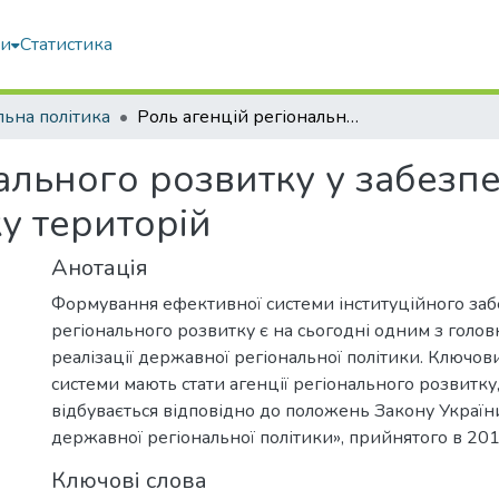
ми
Статистика
льна політика
Роль агенцій регіонального розвитку у забезпеченні стратегічного планування розвитку територій
ального розвитку у забезпе
у територій
Анотація
Формування ефективної системи інституційного за
регіонального розвитку є на сьогодні одним з голов
реалізації державної регіональної політики. Ключов
системи мають стати агенції регіонального розвитку
відбувається відповідно до положень Закону Україн
державної регіональної політики», прийнятого в 201
Ключові слова