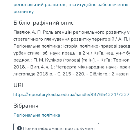
регіональний розвиток
,
інституційне забезпечення
розвитку
Бібліографічний опис
Павлюк А. П. Роль агенцій регіонального розвитку у
стратегічного планування розвитку територій / А. П. 
Регіональна політика : історія, політико-правові засад
урбаністика : зб. наук. праць : в 2 ч. / Київ. нац. ун-т бу
редкол. : П. М. Куліков (голова) [та ін.]. – Київ ; Терно
2018. - Вип. 4, ч. 1 : Четверта міжнародна наук.- прак
листопада 2018 р. - С. 215 - 220. - Бібліогр. : 2 назви.
URI
https://repositary.knuba.edu.ua/handle/987654321/7337
Зібрання
Регіональна політика
Повна інформація про документ