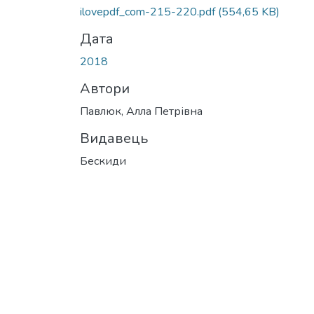
Вантажиться...
ilovepdf_com-215-220.pdf
(554,65 KB)
Дата
2018
Автори
Павлюк, Алла Петрівна
Видавець
Бескиди