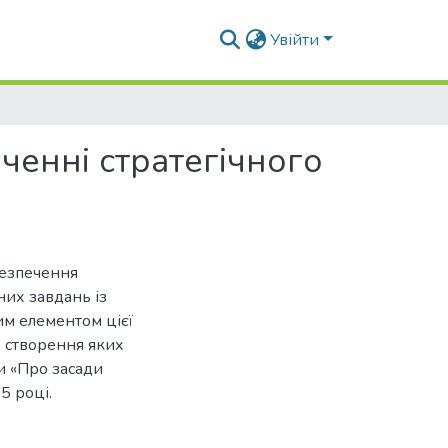
Увійти
ченні стратегічного
безпечення
них завдань із
им елементом цієї
, створення яких
и «Про засади
5 році.