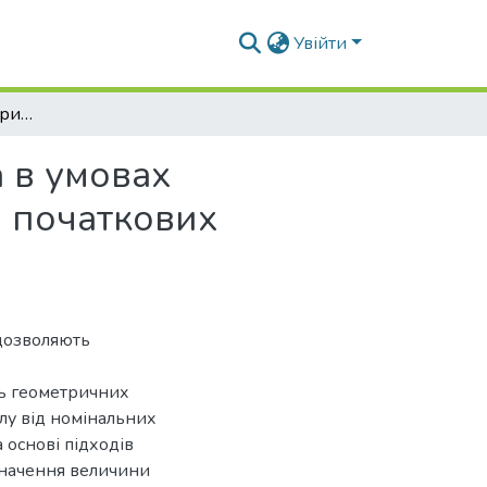
Увійти
Визначення ресурсу приєднувального штуцера в умовах багатоциклового наванатаження при наявності початкових дефектів
 в умовах
і початкових
 дозволяють
нь геометричних
лу від номінальних
 основі підходів
значення величини