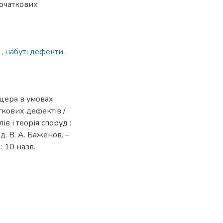
початкових
и
,
набуті дефекти
,
уцера в умовах
ткових дефектів /
лів і теорія споруд :
ред. В. А. Баженов. –
 : 10 назв.