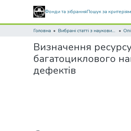
Фонди та зібрання
Пошук за критерія
Головна
Вибрані статті з наукових збірників КНУБА
Визначення ресурсу
багатоциклового на
дефектів