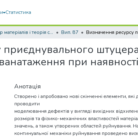
ми
Статистика
Опір матеріалів і теорія споруд
Вип. 87
 приєднувального штуцера
ванатаження при наявност
Анотація
Створено і апробовано нові скінченні елементи, які
проводити
моделювання дефектів у вигляді вихідних відхиле
розмірів та фізико-механічних властивостей матеріа
значень, а також утворених областей руйнування. На
континуальної механіки руйнування проведено ви