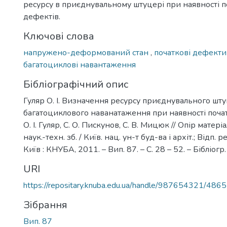
ресурсу в приєднувальному штуцері при наявності 
дефектів.
Ключові слова
напружено-деформований стан
,
початкові дефект
багатоциклові навантаження
Бібліографічний опис
Гуляр О. І. Визначення ресурсу приєднувального шт
багатоциклового наванатаження при наявності поча
О. І. Гуляр, С. О. Пискунов, С. В. Мицюк // Опір матеріа
наук.-техн. зб. / Київ. нац. ун-т буд-ва і архіт.; Відп. 
Київ : КНУБА, 2011. – Вип. 87. – С. 28 – 52. – Бібліогр.
URI
https://repositary.knuba.edu.ua/handle/987654321/4865
Зібрання
Вип. 87