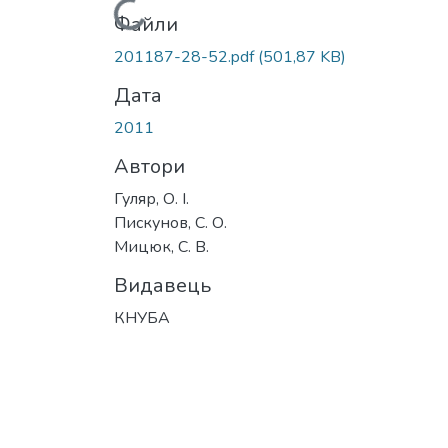
Вантажиться...
Файли
201187-28-52.pdf
(501,87 KB)
Дата
2011
Автори
Гуляр, О. І.
Пискунов, С. О.
Мицюк, С. В.
Видавець
КНУБА