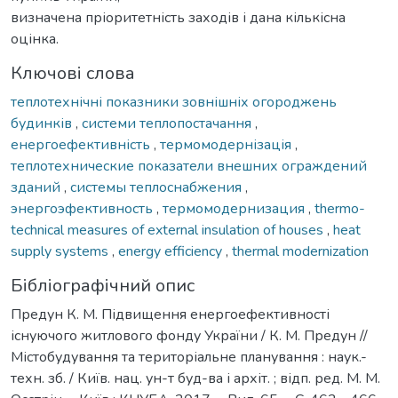
визначена пріоритетність заходів і дана кількісна
оцінка.
Ключові слова
теплотехнічні показники зовнішніх огороджень
будинків
,
системи теплопостачання
,
енергоефективність
,
термомодернізація
,
теплотехнические показатели внешних ограждений
зданий
,
системы теплоснабжения
,
энергоэфективность
,
термомодернизация
,
thermo-
technical measures of external insulation of houses
,
heat
supply systems
,
energy efficiency
,
thermal modernization
Бібліографічний опис
Предун К. М. Підвищення енергоефективності
існуючого житлового фонду України / К. М. Предун //
Містобудування та територіальне планування : наук.-
техн. зб. / Київ. нац. ун-т буд-ва і архіт. ; відп. ред. М. М.