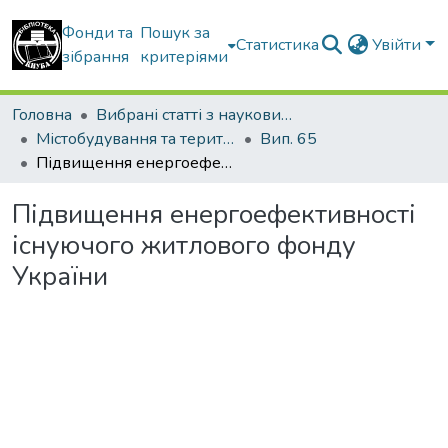
Фонди та
Пошук за
Статистика
Увійти
зібрання
критеріями
Головна
Вибрані статті з наукових збірників КНУБА
Містобудування та територіальне планування
Вип. 65
Підвищення енергоефективності існуючого житлового фонду України
Підвищення енергоефективності
існуючого житлового фонду
України