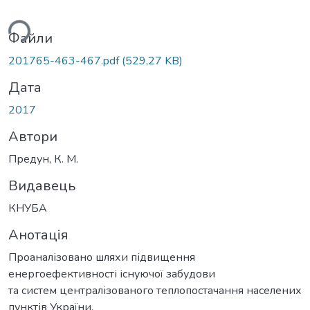
ься...
Файли
201765-463-467.pdf
(529,27 KB)
Дата
2017
Автори
Предун, К. М.
Видавець
КНУБА
Анотація
Проаналізовано шляхи підвищення
енергоефективності існуючої забудови
та систем централізованого теплопостачання населених
пунктів України,