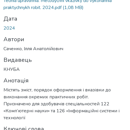
Вантажиться...
Teoriia upravlinnia. Metodychni vkazivky do vykonannia
praktychnykh robit. 2024.pdf
(1,08 MB)
Дата
2024
Автори
Саченко, Ілля Анатолійович
Видавець
КНУБА
Анотація
Містять зміст, порядок оформлення і вказівки до
виконання окремих практичних робіт.
Призначено для здобувачів спеціальностей 122
«Комп’ютерні науки» та 126 «Інформаційні системи і
технології
Ключові слова