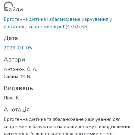
Вантажиться...
Файли
Ергогенна дієтика і збалансоване харчування у
підготовці спортсменів.pdf
(475,5 KB)
Дата
2026-01-05
Автори
Антонюк, О. А.
Савіна, М. В.
Видавець
Ліра-К
Анотація
Ергогенна дієтика та збалансоване харчування для
спортсменів базуються на правильному співвідношенні
вуглеводів, білків та жирів для підтримки енергії,