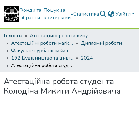
Фонди та
Пошук за
Статистика
Увійти
зібрання
критеріями
Головна
Атестаційні роботи випускників
Атестаційні роботи магістрів
Дипломні роботи
Факультет урбаністики та просторового планування
192 Будівництво та цивільна інженерія. Міське будівництво та господарство
2024
Атестаційна робота студента Колодіна Микити Андрійовича
Атестаційна робота студента
Колодіна Микити Андрійовича