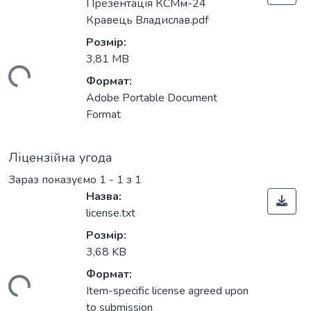
Презентація КСМм-24
Кравець Владислав.pdf
Розмір:
3,81 MB
антажиться...
Формат:
Adobe Portable Document
Format
Ліцензійна угода
Зараз показуємо
1 - 1 з 1
Назва:
license.txt
Розмір:
3,68 KB
Формат:
Item-specific license agreed upon
to submission