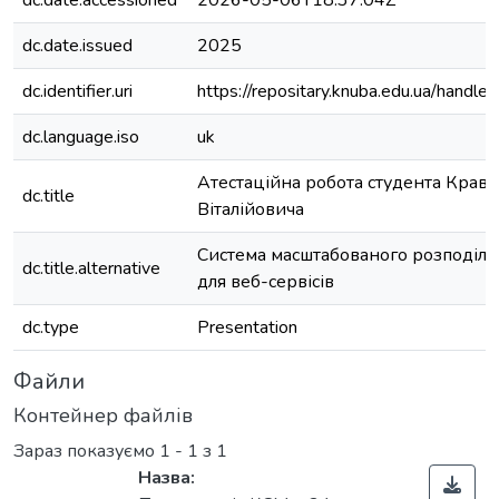
dc.date.accessioned
2026-05-06T18:37:04Z
dc.date.issued
2025
dc.identifier.uri
https://repositary.knuba.edu.ua/han
dc.language.iso
uk
Атестаційна робота студента Крав
dc.title
Віталійовича
Система масштабованого розподіл
dc.title.alternative
для веб-сервісів
dc.type
Presentation
Файли
Контейнер файлів
Зараз показуємо
1 - 1 з 1
Назва: