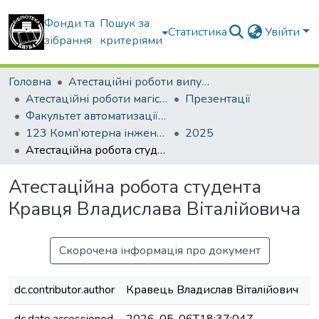
Фонди та
Пошук за
Статистика
Увійти
зібрання
критеріями
Головна
Атестаційні роботи випускників
Атестаційні роботи магістрів
Презентації
Факультет автоматизації і інформаційних технологій
123 Комп’ютерна інженерія. Комп’ютерні системи і мережі
2025
Атестаційна робота студента Кравця Владислава Віталійовича
Атестаційна робота студента
Кравця Владислава Віталійовича
Скорочена інформація про документ
dc.contributor.author
Кравець Владислав Віталійович