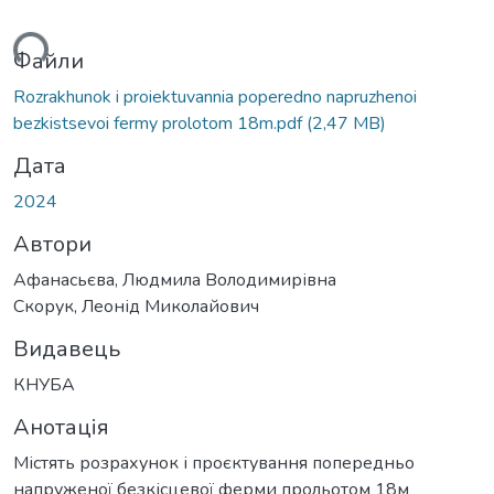
ься...
Файли
Rozrakhunok i proiektuvannia poperedno napruzhenoi
bezkistsevoi fermy prolotom 18m.pdf
(2,47 MB)
Дата
2024
Автори
Афанасьєва, Людмила Володимирівна
Скорук, Леонід Миколайович
Видавець
КНУБА
Анотація
Містять розрахунок і проєктування попередньо
напруженої безкісцевої ферми прольотом 18м