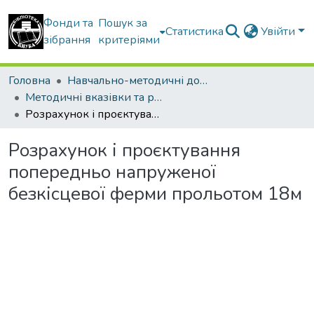
Фонди та
Пошук за
Статистика
Увійти
зібрання
критеріями
Головна
Навчально-методичні документи
Методичні вказівки та рекомендації
Розрахунок і проєктування попередньо напруженої безкісцевої ферми прольотом 18м
Розрахунок і проєктування
попередньо напруженої
безкісцевої ферми прольотом 18м