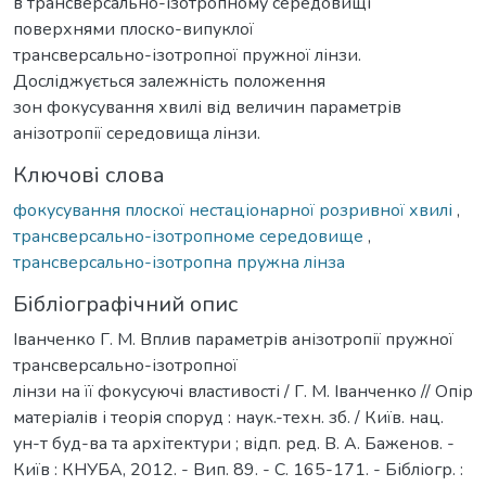
в трансверсально-ізотропному середовищі
поверхнями плоско-випуклої
трансверсально-ізотропної пружної лінзи.
Досліджується залежність положення
зон фокусування хвилі від величин параметрів
анізотропії середовища лінзи.
Ключові слова
фокусування плоскої нестаціонарної розривної хвилі
,
трансверсально-ізотропноме середовище
,
трансверсально-ізотропна пружна лінза
Бібліографічний опис
Іванченко Г. М. Вплив параметрів анізотропії пружної
трансверсально-ізотропної
лінзи на її фокусуючі властивості / Г. М. Іванченко // Опір
матеріалів і теорія споруд : наук.-техн. зб. / Київ. нац.
ун-т буд-ва та архітектури ; відп. ред. В. А. Баженов. -
Київ : КНУБА, 2012. - Вип. 89. - С. 165-171. - Бібліогр. :