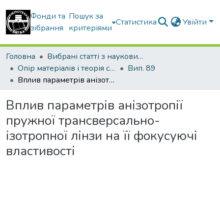
Фонди та
Пошук за
Статистика
Увійти
зібрання
критеріями
Головна
Вибрані статті з наукових збірників КНУБА
Опір матеріалів і теорія споруд
Вип. 89
Вплив параметрів анізотропії пружної трансверсально-ізотропної лінзи на її фокусуючі властивості
Вплив параметрів анізотропії
пружної трансверсально-
ізотропної лінзи на її фокусуючі
властивості