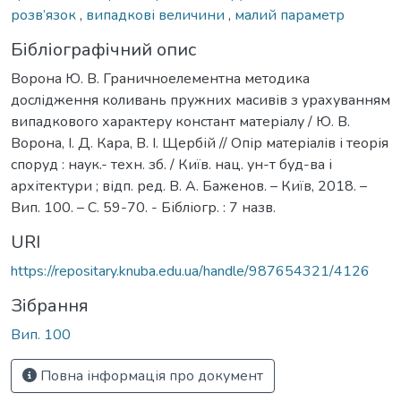
розв’язок
,
випадкові величини
,
малий параметр
Бібліографічний опис
Ворона Ю. В. Граничноелементна методика
дослідження коливань пружних масивів з урахуванням
випадкового характеру констант матеріалу / Ю. В.
Ворона, І. Д. Кара, В. І. Щербій // Опір матеріалів і теорія
споруд : наук.- техн. зб. / Київ. нац. ун-т буд-ва і
архітектури ; відп. ред. В. А. Баженов. – Київ, 2018. –
Вип. 100. – С. 59-70. - Бібліогр. : 7 назв.
URI
https://repositary.knuba.edu.ua/handle/987654321/4126
Зібрання
Вип. 100
Повна інформація про документ