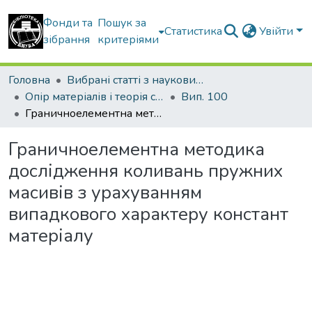
Фонди та
Пошук за
Статистика
Увійти
зібрання
критеріями
Головна
Вибрані статті з наукових збірників КНУБА
Опір матеріалів і теорія споруд
Вип. 100
Граничноелементна методика дослідження коливань пружних масивів з урахуванням випадкового характеру констант матеріалу
Граничноелементна методика
дослідження коливань пружних
масивів з урахуванням
випадкового характеру констант
матеріалу