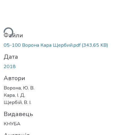
ься...
Файли
05-100 Ворона Кара Щербий.pdf
(343,65 KB)
Дата
2018
Автори
Ворона, Ю. В.
Кара, І. Д.
Щербій, В. І.
Видавець
КНУБА