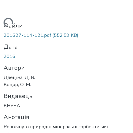
житься...
Файли
201627-114-121.pdf
(552,59 KB)
Дата
2016
Автори
Дзеціна, Д. В.
Коцар, О. М.
Видавець
КНУБА
Анотація
Розглянуто природні мінеральні сорбенти, які