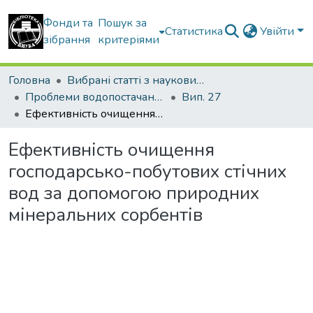
Фонди та
Пошук за
Статистика
Увійти
зібрання
критеріями
Головна
Вибрані статті з наукових збірників КНУБА
Проблеми водопостачання, водовідведення та гідравліки
Вип. 27
Ефективність очищення господарсько-побутових стічних вод за допомогою природних мінеральних сорбентів
Ефективність очищення
господарсько-побутових стічних
вод за допомогою природних
мінеральних сорбентів