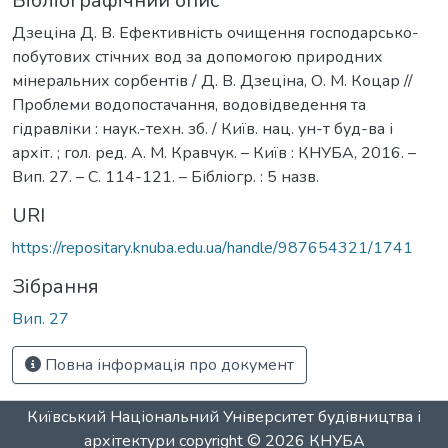
Бібліографічний опис
Дзеціна Д. В. Ефективність очищення господарсько-
побутових стічних вод за допомогою природних
мінеральних сорбентів / Д. В. Дзеціна, О. М. Коцар //
Проблеми водопостачання, водовідведення та
гідравліки : наук.-техн. зб. / Київ. нац. ун-т буд-ва і
архіт. ; гол. ред. А. М. Кравчук. – Київ : КНУБА, 2016. –
Вип. 27. – С. 114-121. – Бібліогр. : 5 назв.
URI
https://repositary.knuba.edu.ua/handle/987654321/1741
Зібрання
Вип. 27
Повна інформація про документ
Київський Національний Університет будівництва і
архітектури
copyright © 2026
КНУБА