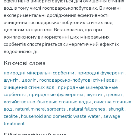
ефективно використовуються для очищення стічних
вод, в тому числі господарськопобутових. Виконані
експериментальні дослідження ефективності
очищення господарсько-побутових стічних вод
цеолітом та шунгітом. Встановлено, що при
комплексному використанні цих мінеральних
сорбентів спостерігається синергетичний ефект їх
водоочисної дії.
Ключові слова
природні мінеральні сорбенти
,
природні фулерени
,
шунгіт
,
цеоліт
,
господарсько-побутові стічні води
,
очищення стічних вод
,
природные минеральные
сорбенты
,
природные фуллерены
,
шунгит
,
цеолит
,
хозяйственно-бытовые сточные воды
,
очистка сточных
вод
,
natural mineral sorbents
,
natural fullerenes
,
shungit
,
zeolite
,
household and domestic waste water
,
sewage
treatment