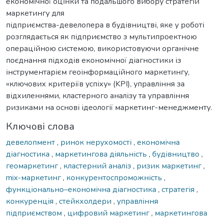
економічної оцінки та подальшого вибору стратегій
маркетингу для
підприємства-девелопера в будівництві, яке у роботі
розглядається як підприємство з мультипроектною
операційною системою, використовуючи органічне
поєднання підходів економічної діагностики із
інструментарієм геоінформаційного маркетингу,
«ключових критеріїв успіху» (KPI), управління за
відхиленнями, кластерного аналізу та управління
ризиками на основі ідеології маркетинг-менеджменту.
Ключові слова
девелопмент
,
ринок нерухомості
,
економічна
діагностика
,
маркетингова діяльність
,
будівництво
,
геомаркетинг
,
кластерний аналіз
,
ризик маркетинг
,
mix-маркетинг
,
конкурентоспроможність
,
функціонально–економічна діагностика
,
стратегія
,
конкуренція
,
стейкхолдери
,
управління
підприємством
,
цифровий маркетинг
,
маркетингова