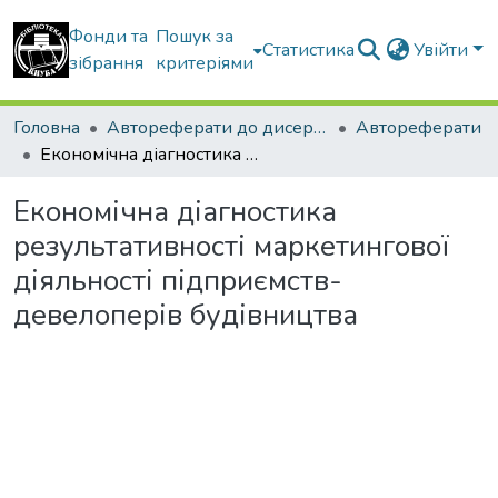
Фонди та
Пошук за
Статистика
Увійти
зібрання
критеріями
Головна
Автореферати до дисертацій
Автореферати
Eкономічна діагностика результативності маркетингової діяльності підприємств-девелоперів будівництва
Eкономічна діагностика
результативності маркетингової
діяльності підприємств-
девелоперів будівництва