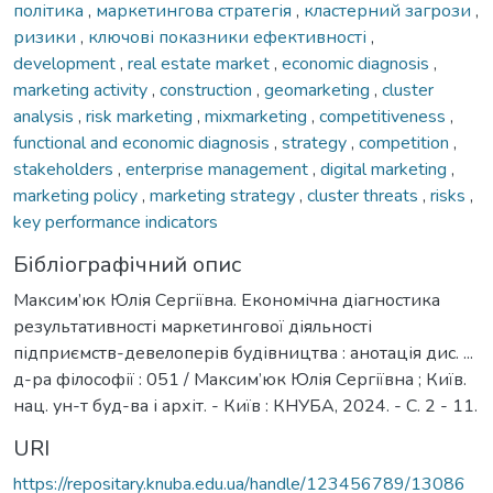
політика
,
маркетингова стратегія
,
кластерний загрози
,
ризики
,
ключові показники ефективності
,
development
,
real estate market
,
economic diagnosis
,
marketing activity
,
construction
,
geomarketing
,
cluster
analysis
,
risk marketing
,
mixmarketing
,
competitiveness
,
functional and economic diagnosis
,
strategy
,
competition
,
stakeholders
,
enterprise management
,
digital marketing
,
marketing policy
,
marketing strategy
,
cluster threats
,
risks
,
key performance indicators
Бібліографічний опис
Максим’юк Юлія Сергіївна. Eкономічна діагностика
результативності маркетингової діяльності
підприємств-девелоперів будівництва : анотація дис. ...
д-ра філософії : 051 / Максим’юк Юлія Сергіївна ; Київ.
нац. ун-т буд-ва і архіт. - Київ : КНУБА, 2024. - С. 2 - 11.
URI
https://repositary.knuba.edu.ua/handle/123456789/13086