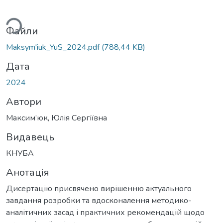
ься...
Файли
Maksym'iuk_YuS_2024.pdf
(788,44 KB)
Дата
2024
Автори
Максим’юк, Юлія Сергіївна
Видавець
КНУБА
Анотація
Дисертацію присвячено вирішенню актуального
завдання розробки та вдосконалення методико-
аналітичних засад і практичних рекомендацій щодо