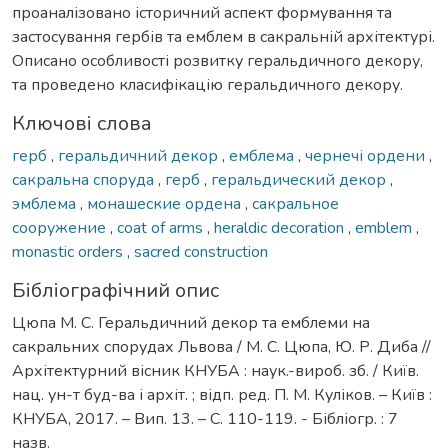
проаналізовано історичний аспект формування та
застосування гербів та емблем в сакральній архітектурі.
Описано особливості розвитку геральдичного декору,
та проведено класифікацію геральдичного декору.
Ключові слова
герб
,
геральдичний декор
,
емблема
,
чернечі ордени
,
сакральна споруда
,
герб
,
геральдический декор
,
эмблема
,
монашеские ордена
,
сакральное
сооружение
,
coat of arms
,
heraldic decoration
,
emblem
,
monastic orders
,
sacred construction
Бібліографічний опис
Цюпа М. С. Геральдичний декор та емблеми на
сакральних спорудах Львова / М. С. Цюпа, Ю. Р. Диба //
Архітектурний вісник КНУБА : наук.-вироб. зб. / Київ.
нац. ун-т буд-ва і архіт. ; відп. ред. П. М. Куліков. – Київ :
КНУБА, 2017. – Вип. 13. – С. 110-119. - Бібліогр. : 7
назв.