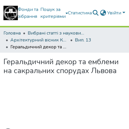
Фонди та
Пошук за
Статистика
Увійти
зібрання
критеріями
Головна
Вибрані статті з наукових збірників КНУБА
Архітектурний вісник КНУБА
Вип. 13
Геральдичний декор та емблеми на сакральних спорудах Львова
Геральдичний декор та емблеми
на сакральних спорудах Львова