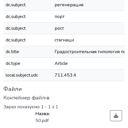
dc.subject
регенерация
dc.subject
порт
dc.subject
рост
dc.subject
стагнаци
dc.title
Градостроительная типология по
dc.type
Article
local.subject.udc
711.453.4
Файли
Контейнер файлів
Зараз показуємо
1 - 1 з 1
Назва:
50.pdf