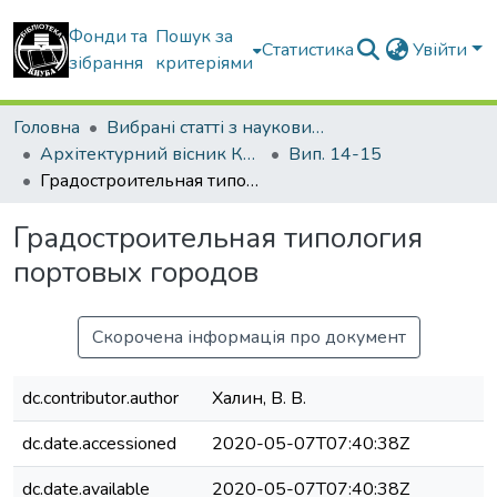
Фонди та
Пошук за
Статистика
Увійти
зібрання
критеріями
Головна
Вибрані статті з наукових збірників КНУБА
Архітектурний вісник КНУБА
Вип. 14-15
Градостроительная типология портовых городов
Градостроительная типология
портовых городов
Скорочена інформація про документ
dc.contributor.author
Халин, В. В.
dc.date.accessioned
2020-05-07T07:40:38Z
dc.date.available
2020-05-07T07:40:38Z