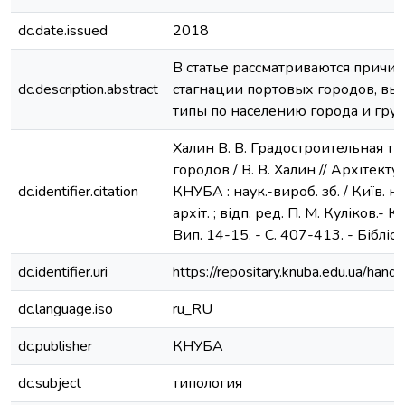
dc.date.issued
2018
В статье рассматриваются причин
dc.description.abstract
стагнации портовых городов, вы
типы по населению города и груз
Халин В. В. Градостроительная т
городов / В. В. Халин // Архітект
dc.identifier.citation
КНУБА : наук.-вироб. зб. / Київ. на
архіт. ; відп. ред. П. М. Куліков.- 
Вип. 14-15. - С. 407-413. - Бібліогр
dc.identifier.uri
https://repositary.knuba.edu.ua/h
dc.language.iso
ru_RU
dc.publisher
КНУБА
dc.subject
типология