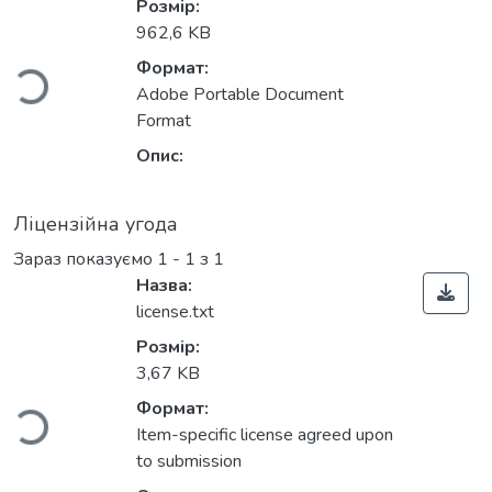
житься...
Розмір:
962,6 KB
Формат:
Adobe Portable Document
Format
Опис:
Ліцензійна угода
Зараз показуємо
1 - 1 з 1
Назва:
license.txt
житься...
Розмір:
3,67 KB
Формат:
Item-specific license agreed upon
to submission