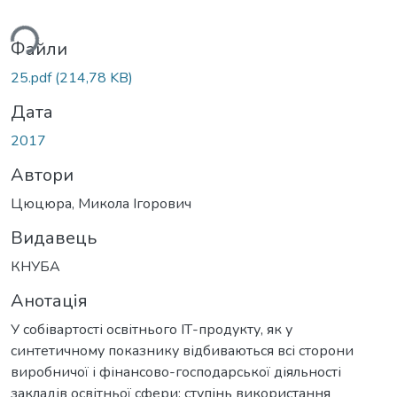
ься...
Файли
25.pdf
(214,78 KB)
Дата
2017
Автори
Цюцюра, Микола Ігорович
Видавець
КНУБА
Анотація
У собівартості освітнього ІТ-продукту, як у
синтетичному показнику відбиваються всі сторони
виробничої і фінансово-господарської діяльності
закладів освітньої сфери: ступінь використання