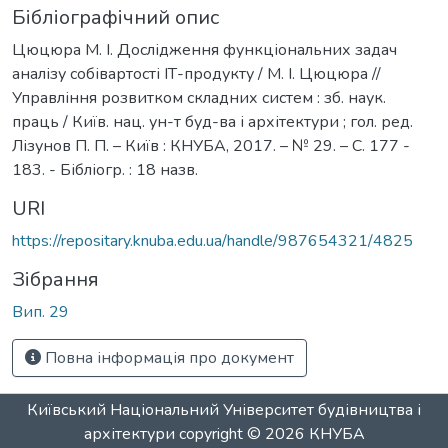
Бібліографічний опис
Цюцюра М. І. Дослідження функціональних задач
аналізу собівартості ІТ-продукту / М. І. Цюцюра //
Управління розвитком складних систем : зб. наук.
праць / Київ. нац. ун-т буд-ва і архітектури ; гол. ред.
Лізунов П. П. – Київ : КНУБА, 2017. – № 29. – С. 177 -
183. - Бібліогр. : 18 назв.
URI
https://repositary.knuba.edu.ua/handle/987654321/4825
Зібрання
Вип. 29
Повна інформація про документ
Київський Національний Університет будівництва і
архітектури
copyright © 2026
КНУБА