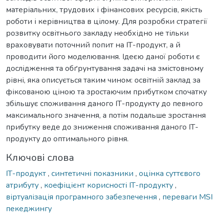
матеріальних, трудових і фінансових ресурсів, якість
роботи і керівництва в цілому. Для розробки стратегії
розвитку освітнього закладу необхідно не тільки
враховувати поточний попит на ІТ-продукт, а й
проводити його моделювання. Ідеєю даної роботи є
дослідження та обґрунтування задачі на змістовному
рівні, яка описується таким чином: освітній заклад за
фіксованою ціною та зростаючим прибутком спочатку
збільшує споживання даного ІТ-продукту до певного
максимального значення, а потім подальше зростання
прибутку веде до зниження споживання даного ІТ-
продукту до оптимального рівня.
Ключові слова
ІТ-продукт
,
синтетичні показники
,
оцінка суттєвого
атрибуту
,
коефіцієнт корисності ІТ-продукту
,
віртуалізація програмного забезпечення
,
переваги MSI
пекеджингу