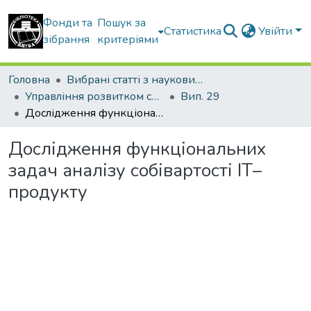
Фонди та
Пошук за
Статистика
Увійти
зібрання
критеріями
Головна
Вибрані статті з наукових збірників КНУБА
Управління розвитком складних систем
Вип. 29
Дослідження функціональних задач аналізу собівартості ІТ–продукту
Дослідження функціональних
задач аналізу собівартості ІТ–
продукту