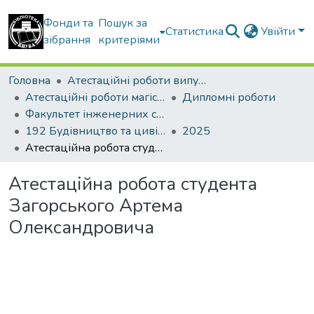
Фонди та
Пошук за
Статистика
Увійти
зібрання
критеріями
Головна
Атестаційні роботи випускників
Атестаційні роботи магістрів
Дипломні роботи
Факультет інженерних систем та екології
192 Будівництво та цивільна інженерія. Теплогазопостачання і вентиляція
2025
Атестаційна робота студента Загорського Артема Олександровича
Атестаційна робота студента
Загорського Артема
Олександровича