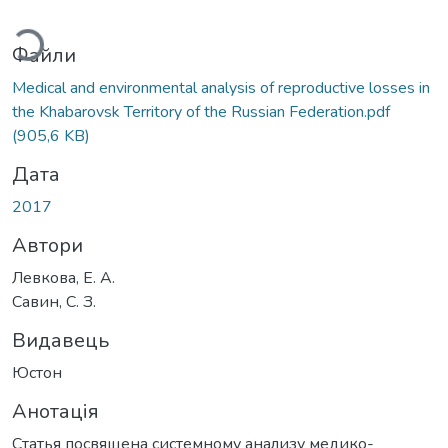
ажиться...
Файли
Medical and environmental analysis of reproductive losses in
the Khabarovsk Territory of the Russian Federation.pdf
(905,6 KB)
Дата
2017
Автори
Левкова, Е. А.
Савин, С. З.
Видавець
Юстон
Анотація
Статья посвящена системному анализу медико-