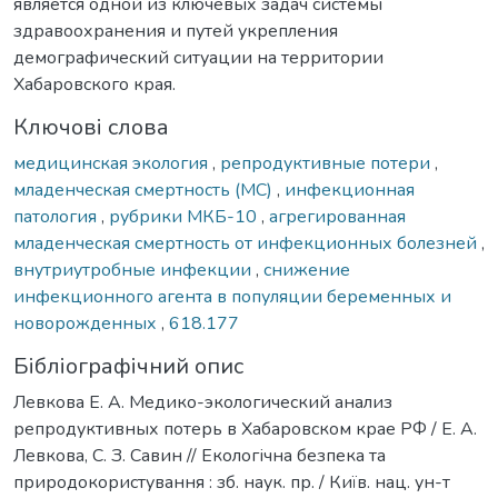
является одной из ключевых задач системы
здравоохранения и путей укрепления
демографический ситуации на территории
Хабаровского края.
Ключові слова
медицинская экология
,
репродуктивные потери
,
младенческая смертность (МС)
,
инфекционная
патология
,
рубрики МКБ-10
,
агрегированная
младенческая смертность от инфекционных болезней
,
внутриутробные инфекции
,
снижение
инфекционного агента в популяции беременных и
новорожденных
,
618.177
Бібліографічний опис
Левкова Е. А. Медико-экологический анализ
репродуктивных потерь в Хабаровском крае РФ / Е. А.
Левкова, С. З. Савин // Екологічна безпека та
природокористування : зб. наук. пр. / Київ. нац. ун-т