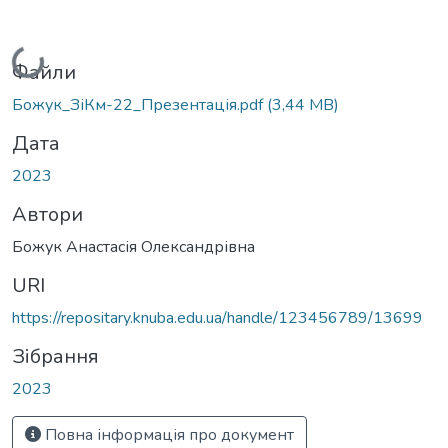
Вантажиться...
Файли
Божук_ЗіКм-22_Презентація.pdf
(3,44 MB)
Дата
2023
Автори
Божук Анастасія Олександрівна
URI
https://repositary.knuba.edu.ua/handle/123456789/13699
Зібрання
2023
Повна інформація про документ