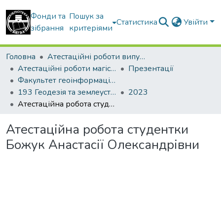
Фонди та
Пошук за
Статистика
Увійти
зібрання
критеріями
Головна
Атестаційні роботи випускників
Атестаційні роботи магістрів
Презентації
Факультет геоінформаційних систем та управління територіями
193 Геодезія та землеустрій. Землеустрій і кадастр
2023
Атестаційна робота студентки Божук Анастасії Олександрівни
Атестаційна робота студентки
Божук Анастасії Олександрівни