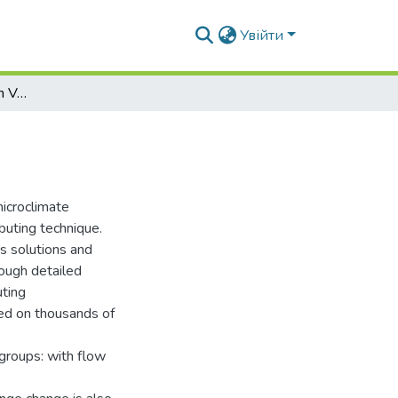
Увійти
Methods of Jet Control in Ventilation
microclimate
buting technique.
s solutions and
nough detailed
uting
ased on thousands of
 groups: with flow