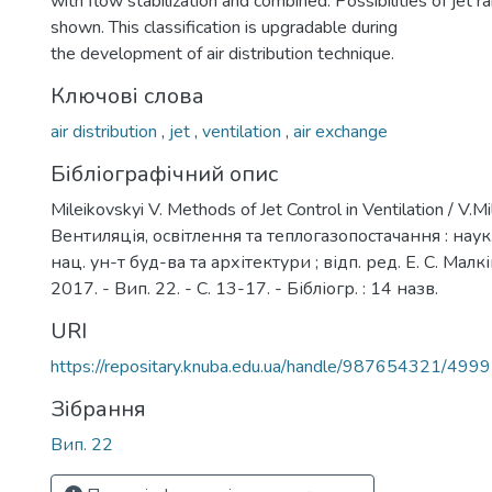
with flow stabilization and combined. Possibilities of jet r
shown. This classification is upgradable during
the development of air distribution technique.
Ключові слова
air distribution
,
jet
,
ventilation
,
air exchange
Бібліографічний опис
Mileikovskyi V. Methods of Jet Control in Ventilation / V.Mi
Вентиляція, освітлення та теплогазопостачання : наук.-
нац. ун-т буд-ва та архітектури ; відп. ред. Е. С. Малк
2017. - Вип. 22. - С. 13-17. - Бібліогр. : 14 назв.
URI
https://repositary.knuba.edu.ua/handle/987654321/4999
Зібрання
Вип. 22