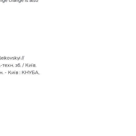
ange change is also
leikovskyi //
техн. зб. / Київ.
ін. - Київ : КНУБА,