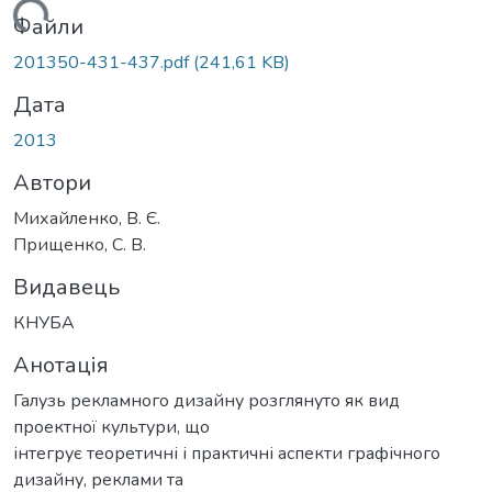
ажиться...
Файли
201350-431-437.pdf
(241,61 KB)
Дата
2013
Автори
Михайленко, В. Є.
Прищенко, С. В.
Видавець
КНУБА
Анотація
Галузь рекламного дизайну розглянуто як вид
проектної культури, що
інтегрує теоретичні і практичні аспекти графічного
дизайну, реклами та