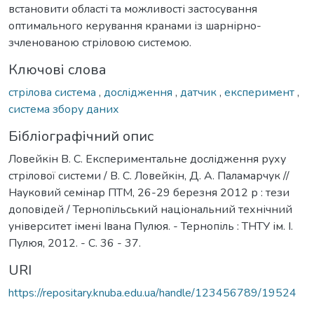
встановити області та можливості застосування
оптимального керування кранами із шарнірно-
зчленованою стріловою системою.
Ключові слова
стрілова система
,
дослідження
,
датчик
,
експеримент
,
система збору даних
Бібліографічний опис
Ловейкін В. С. Експериментальне дослідження руху
стрілової системи / В. С. Ловейкін, Д. А. Паламарчук //
Науковий семінар ПТМ, 26-29 березня 2012 р : тези
доповідей / Тернопільський національний технічний
університет імені Івана Пулюя. - Тернопіль : ТНТУ ім. І.
Пулюя, 2012. - С. 36 - 37.
URI
https://repositary.knuba.edu.ua/handle/123456789/19524