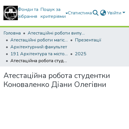
Фонди та
Пошук за
Статистика
Увійти
зібрання
критеріями
Головна
Атестаційні роботи випускників
Атестаційні роботи магістрів
Презентації
Архітектурний факультет
191 Архітектура та містобудування. Містобудування. Архітектурно-містобудівне проектування
2025
Атестаційна робота студентки Коноваленко Діани Олегівни
Атестаційна робота студентки
Коноваленко Діани Олегівни