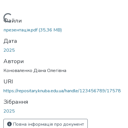
Вантажиться...
Файли
презентація.pdf
(35,36 MB)
Дата
2025
Автори
Коноваленко Діана Олегівна
URI
https://repositary.knuba.edu.ua/handle/123456789/17578
Зібрання
2025
Повна інформація про документ