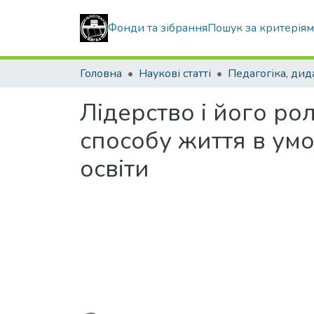
Фонди та зібрання
Пошук за критерія
Головна
Наукові статті
Лідерство і його ро
способу життя в ум
освіти