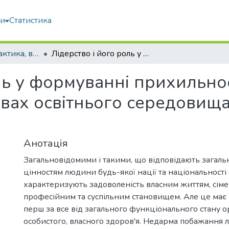
ми
Статистика
Педагогіка, дидактика, вища освіта
Лідерство і його роль у формуванні прихильності до здорового способу життя в умовах освітнього середовища закладу вищої освіти
ль у формуванні прихильно
овах освітнього середовищ
Анотація
Загальновідомими і такими, що відповідають загал
цінностям людини будь-якої нації та національності 
характеризують задоволеність власним життям, сім
професійним та суспільним становищем. Але це має 
перш за все від загального функціонального стану ор
особистого, власного здоров'я. Недарма побажання 