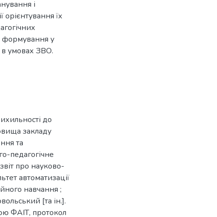
анування і
ї орієнтування їх
дагогічних
у формування у
 в умовах ЗВО.
рихильності до
овища закладу
ення та
го-педагогічне
 звіт про науково-
ультет автоматизації
йного навчання ;
вольський [та ін.].
дою ФАІТ, протокол