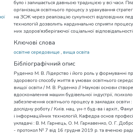
було і залишається давньою традицією у всі часи. Пл
організація освітнього процесу з урахування стратегі
ної
на ЗСЖ через реалізацію сукупності відповідних пе
технологій дозволить кардинально сприяти процес
них здоров’язберігаючої соціальної відповідальності
Ключові слова
освітне середовище
,
вища освіта
Бібліографічний опис
Руденко М. В. Лідерство і його роль у формуванні п
здорового способу життя в умовах освітнього серед
вищої освіти / М. В. Руденко // Наукові основи створ
вдосконалення машин будівельної індустрії, психоло
забезпечення освітнього процесу в закладах освіти :
дослідну роботу / Київ. нац. ун-т буд-ва і архіт., Фак
і інформаційних технологій, Кафедра основ професі
укладачі : В. М. Гарнець, О. М. Гаркавенко, О. Г. Добро
- протокол № 7 від 16 грудня 2019 р. та вченою ра