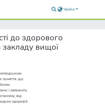
Увійти
сті до здорового
а закладу вищої
ьнолюдським
є поняття, що
ейним,
сенс і залежить
ганізму, від
людині здоров’я