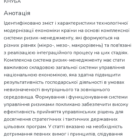
КНУБА
Анотація
Ідентифіковано зміст і характеристики технологічної
модернізації економіки країни на основі комплексної
системи ризик-менеджменту, які формуються на
різних рівнях (мікро-, мезо-, макрорівень) та пов'язані
з реалізацією інтеграційного процесу на цих стадіях.
Комплексна система ризик-менеджменту має стати
важливою складовою загальної системи управління
національною економікою, яка здатна підвищити
результативність господарської діяльності в умовах
невизначеності внутрішнього та зовнішнього
середовища. Формування і функціонування системи
управління ризиками покликано забезпечити високу
ефективність прийняття управлінських рішень для
досягнення стратегічних і тактичних державних
цільових програм. У статті вказано на необхідність
дотримання певних вимог і принципів, слідування