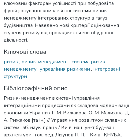
ключовим факторам успішності при побудові та
функціонуванні комплексної системи ризик-
менеджменту інтегрованих структур в галузі
будівництва. Наведено нові критерії оцінювання
ступеня ризику від провадження містобудівної
діяльності.
Ключові слова
ризик
,
ризик-менеджмент
,
система ризик-
менеджменту
,
управління ризиками
,
інтегровані
структури
Бібліографічний опис
Ризик-менеджмент в системі управління
інтеграційними процессами як складова модернізації
економіки України / Г. М. Рижакова, О. М. Малихіна, Д.
А. Рижаков [та ін.] // Управління розвитком складних
систем : зб. наук. праць / Київ. нац. ун-т буд-ва і
архітектури ; гол. ред. Лізунов П. П. – Київ : КНУБА,