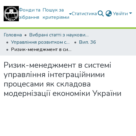
Фонди та
Пошук за
Статистика
Увійти
зібрання
критеріями
Головна
Вибрані статті з наукових збірників КНУБА
Управління розвитком складних систем
Вип. 36
Ризик-менеджмент в системі управління інтеграційними процесами як складова модернізації економіки України
Ризик-менеджмент в системі
управління інтеграційними
процесами як складова
модернізації економіки України