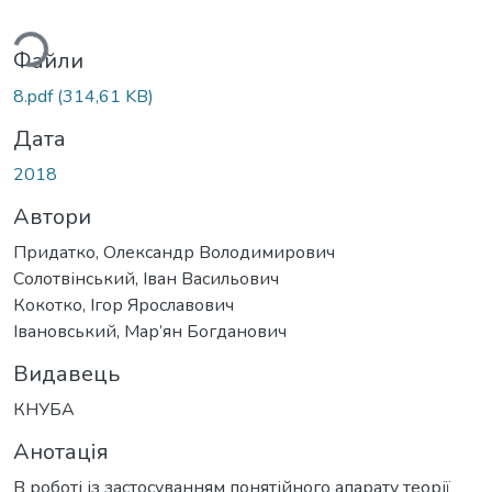
ться...
Файли
8.pdf
(314,61 KB)
Дата
2018
Автори
Придатко, Олександр Володимирович
Солотвінський, Іван Васильович
Кокотко, Ігор Ярославович
Івановський, Мар’ян Богданович
Видавець
КНУБА
Анотація
В роботі із застосуванням понятійного апарату теорії