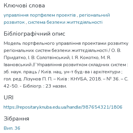
Ключові слова
управління портфелем проектів
,
регіональний
розвиток
,
система безпеки життєдіяльності
Бібліографічний опис
Модель портфельного управління проектами розвитку
регіональних систем безпеки життєдіяльності / О. В.
Придатко, І. В. Солотвінський, І. Я. Кокотко, М. Я.
Івановський // Управління розвитком складних систем :
зб. наук. праць / Київ. нац. ун-т буд-ва і архітектури ;
гол. ред. Лізунов П. П. – Київ : КНУБА, 2018. – № 36. – С.
42-50. - Бібліогр. : 23 назви.
URI
https://repositary.knuba.edu.ua/handle/987654321/1806
Зібрання
Вип. 36