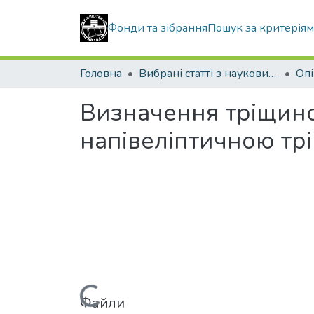
Фонди та зібрання
Пошук за критерія
Головна
Вибрані статті з наукових збірників КНУБА
Визначення тріщинос
напівеліптичною т
Файли