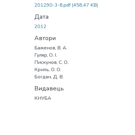
Вантажиться...
201290-3-8.pdf
(458,47 KB)
Дата
2012
Автори
Баженов, В. А.
Гуляр, О. І.
Пискунов, С. О.
Криль, О. О.
Богдан, Д. В.
Видавець
КНУБА