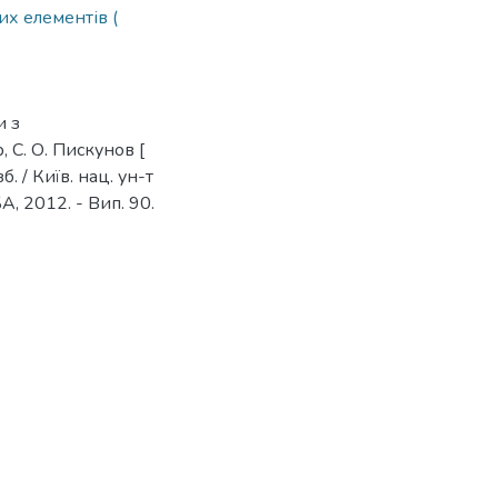
их елементів (
и з
, С. О. Пискунов [
зб. / Київ. нац. ун-т
БА, 2012. - Вип. 90.