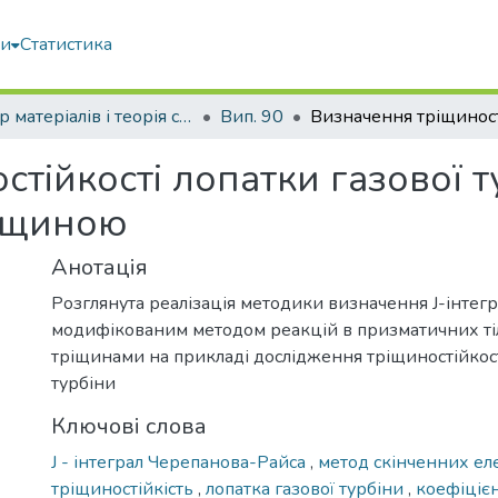
ми
Статистика
Опір матеріалів і теорія споруд
Вип. 90
тійкості лопатки газової т
ріщиною
Анотація
Розглянута реалізація методики визначення J-інтегр
модифікованим методом реакцій в призматичних ті
тріщинами на прикладі дослідження тріщиностійкост
турбіни
Ключові слова
J - інтеграл Черепанова-Райса
,
метод скінченних ел
тріщиностійкість
,
лопатка газової турбіни
,
коефіцієн