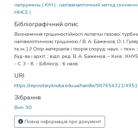
напружень ( КІН )
,
напіваналітичний метод скінченн
НМСЕ )
Бібліографічний опис
Визначення тріщиностійкості лопатки газової турбін
напівеліптичною тріщиною / В. А. Баженов, О. І. Гуляр
та ін. ] // Опір матеріалів і теорія споруд: наук. – техн. 
буд-ва і архіт. ; відп. ред. В. А. Баженов. – Київ : КНУ
- С. 3 - 8. - Бібліогр. : 6 назв.
URI
https://repositary.knuba.edu.ua/handle/987654321/4951
Зібрання
Вип. 90
Повна інформація про документ