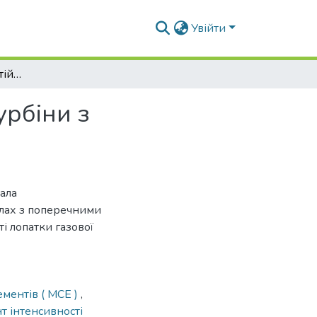
Увійти
Визначення тріщиностійкості лопатки газової турбіни з напівеліптичною тріщиною
урбіни з
ала
лах з поперечними
і лопатки газової
ементів ( МСЕ )
,
т інтенсивності