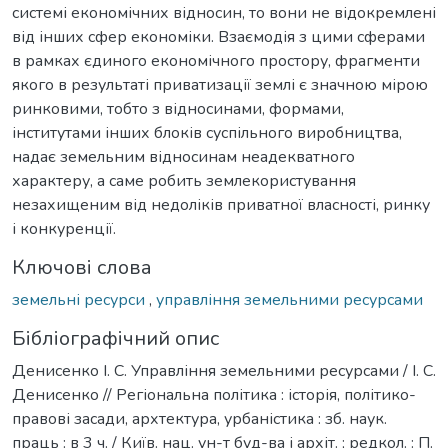
системі економічних відносин, то вони не відокремлені
від інших сфер економіки. Взаємодія з цими сферами
в рамках єдиного економічного простору, фрагменти
якого в результаті приватизації землі є значною мірою
ринковими, тобто з відносинами, формами,
інститутами інших блоків суспільного виробництва,
надає земельним відносинам неадекватного
характеру, а саме робить землекористування
незахищеним від недоліків приватної власності, ринку
і конкуренції.
Ключові слова
земельні ресурси
,
управління земельними ресурсами
Бібліографічний опис
Денисенко І. С. Управління земельними ресурсами / І. С.
Денисенко // Регіональна політика : історія, політико-
правові засади, архтектура, урбаністика : зб. наук.
праць : в 3 ч. / Київ. нац. ун-т буд-ва і архіт. ; редкол. : П.