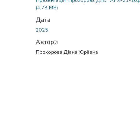
Презентація_Прохорова Д.Ю._АРХ-21-1б.p
(4,78 MB)
Дата
2025
Автори
Прохорова Діана Юріївна