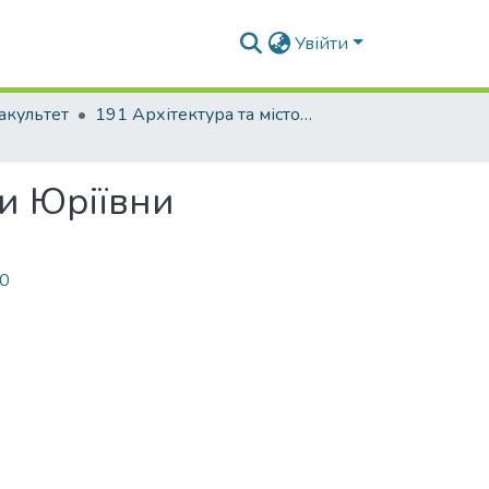
Увійти
акультет
191 Архітектура та містобудування
ни Юріївни
00