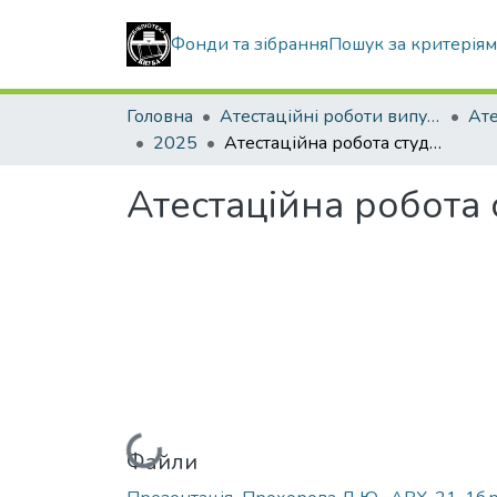
Фонди та зібрання
Пошук за критерія
Головна
Атестаційні роботи випускників
2025
Атестаційна робота студентки Прохорової Діани Юріївни
Атестаційна робота
Вантажиться...
Файли