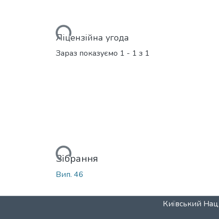
Вантажиться...
Ліцензійна угода
Зараз показуємо
1 - 1 з 1
Вантажиться...
Зібрання
Вип. 46
Київський Наці