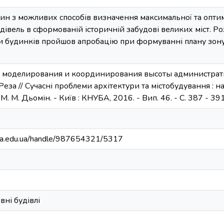
ин з можливих способів визначення максимальної та оптим
дівель в сформованій історичній забудові великих міст. Р
 будинків пройшов апробацію при формуванні плану зонув
б моделирования и координирования высоты администрат
еза // Сучасні проблеми архітектури та містобудування : наук
д. М. М. Дьомін. - Київ : КНУБА, 2016. - Вип. 46. - С. 387 - 391
nuba.edu.ua/handle/987654321/5317
вні будівлі