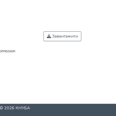
Завантажити
ubmission
t © 2026
КНУБА