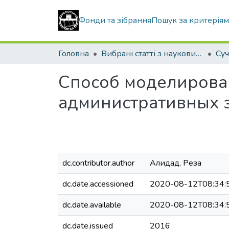
Фонди та зібрання
Пошук за критерія
Головна
Вибрані статті з наукових збірників КНУБА
Способ моделирова
административных з
dc.contributor.author
Алидад, Реза
dc.date.accessioned
2020-08-12T08:34:
dc.date.available
2020-08-12T08:34:
dc.date.issued
2016