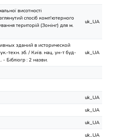
альної висотності
озглянутий спосіб комп'ютерного
uk_UA
ання територій (Зонінг) для м.
ивных зданий в исторической
.-техн. зб. / Київ. нац. ун-т буд-
uk_UA
. - Бібліогр : 2 назви.
uk_UA
uk_UA
uk_UA
uk_UA