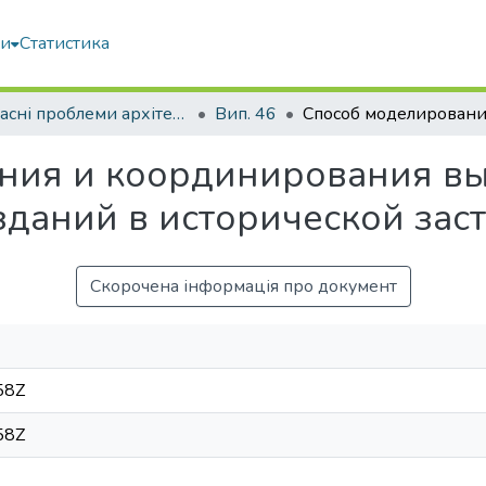
ми
Статистика
Сучасні проблеми архітектури та містобудування
Вип. 46
ния и координирования в
даний в исторической зас
Скорочена інформація про документ
58Z
58Z