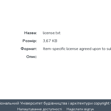
Назва:
license.txt
Розмір:
3,67 KB
Формат:
Item-specific license agreed upon to s
Опис:
ональний Університет будівництва і архітектури
copyrigh
Налаштування доступності
Надіслати відгук