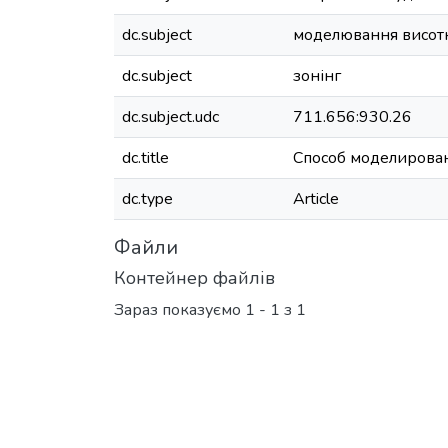
dc.subject
моделювання висотн
dc.subject
зонінг
dc.subject.udc
711.656:930.26
dc.title
Способ моделирова
dc.type
Article
Файли
Контейнер файлів
Зараз показуємо
1 - 1 з 1