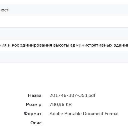
ості
ния и координирования высоты административных зданий
Назва:
201746-387-391.pdf
Розмір:
780,96 KB
Формат:
Adobe Portable Document Format
Опис: