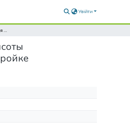
Увійти
Способ моделирования и координирования высоты административных зданий в исторической застройке
ысоты
тройке