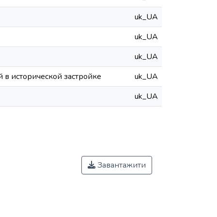
uk_UA
uk_UA
uk_UA
 в исторической застройке
uk_UA
uk_UA
Завантажити