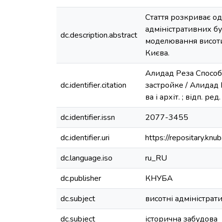
Стаття розкриває од
адміністративних бу
dc.description.abstract
моделювання висоти
Києва.
Алидад Реза Спосо
dc.identifier.citation
застройке / Алидад Р
ва і архіт. ; відп. ре
dc.identifier.issn
2077-3455
dc.identifier.uri
https://repositary.k
dc.language.iso
ru_RU
dc.publisher
КНУБА
dc.subject
висотні адміністрати
dc.subject
історична забудова