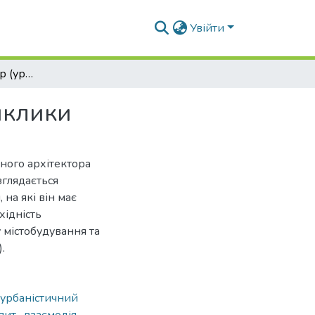
Увійти
Головний архітектор (урбаніст) міста : сучасні виклики
виклики
вного архітектора
озглядається
 на які він має
хідність
містобудування та
.
урбаністичний