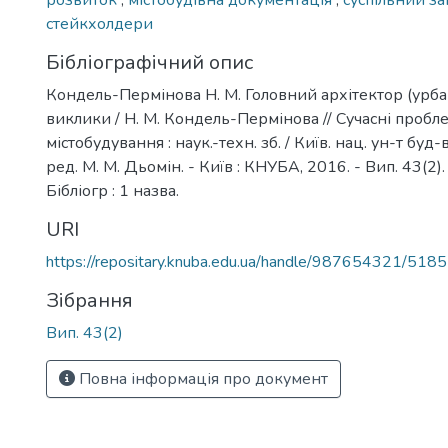
розвиток
,
містобудівна документація
,
суспільний з
стейкхолдери
Бібліографічний опис
Кондель-Пермінова Н. М. Головний архітектор (урбаніс
виклики / Н. М. Кондель-Пермінова // Сучасні пробл
містобудування : наук.-техн. зб. / Київ. нац. ун-т буд-ва 
ред. М. М. Дьомін. - Київ : КНУБА, 2016. - Вип. 43(2). 
Бібліогр : 1 назва.
URI
https://repositary.knuba.edu.ua/handle/987654321/5185
Зібрання
Вип. 43(2)
Повна інформація про документ