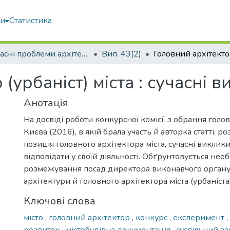
ми
Статистика
Сучасні проблеми архітектури та містобудування
Вип. 43(2)
(урбаніст) міста : сучасні 
Анотація
На досвіді роботи конкурсної комісії з обрання голо
Києва (2016), в якій брала участь й авторка статті, р
позиція головного архітектора міста, сучасні виклики,
відповідати у своїй діяльності. Обґрунтовується необ
розмежування посад директора виконавчого органу 
архітектури й головного архітектора міста (урбаніста)
Ключові слова
місто
,
головний архітектор
,
конкурс
,
експеримент
,