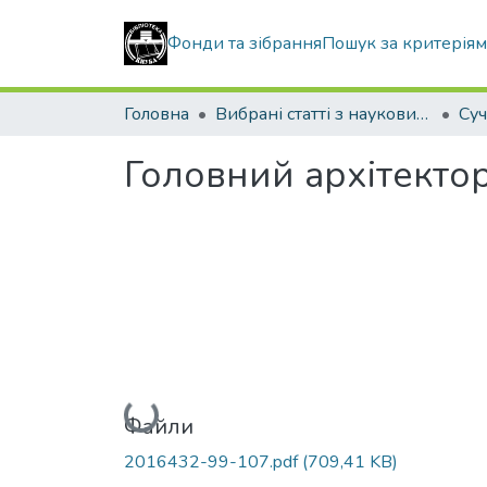
Фонди та зібрання
Пошук за критерія
Головна
Вибрані статті з наукових збірників КНУБА
Головний архітектор 
Вантажиться...
Файли
2016432-99-107.pdf
(709,41 KB)