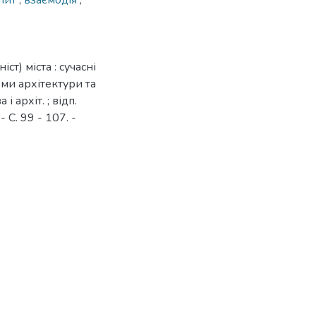
апит
,
взаємодія
,
т) міста : сучасні
еми архітектури та
і архіт. ; відп.
- С. 99 - 107. -