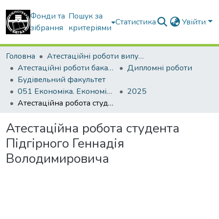
Фонди та
Пошук за
Статистика
Увійти
зібрання
критеріями
Головна
Атестаційні роботи випускників
Атестаційні роботи бакалаврів
Дипломні роботи
Будівельний факультет
051 Економіка. Економіка підприємства
2025
Атестаційна робота студента Підгірного Геннадія Володимировича
Атестаційна робота студента
Підгірного Геннадія
Володимировича