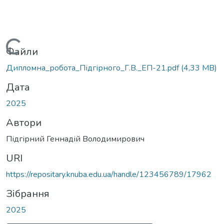
Вантажиться...
Файли
Дипломна_робота_Підгірного_Г.В._ЕП-21.pdf
(4,33 MB)
Дата
2025
Автори
Підгірний Геннадій Володимирович
URI
https://repositary.knuba.edu.ua/handle/123456789/17962
Зібрання
2025