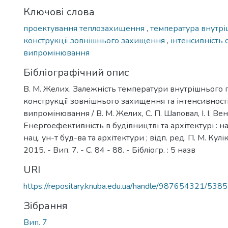
Ключові слова
проектування теплозахищення
,
температура внутрі
конструкції зовнішнього захищення
,
інтенсивність 
випромінювання
Бібліографічний опис
В. М. Желих. Залежність температури внутрішнього п
конструкції зовнішнього захищення та інтенсивност
випромінювання / В. М. Желих, С. П. Шаповал, І. І. Вен
Енергоефективність в будівництві та архітектурі : наук
нац. ун-т буд-ва та архітектури ; відп. ред. П. М. Кулі
2015. - Вип. 7. - С. 84 - 88. - Бібліогр. : 5 назв
URI
https://repositary.knuba.edu.ua/handle/987654321/5385
Зібрання
Вип. 7