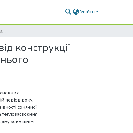
Увійти
Залежність температури внутрішнього повітря від конструкції зовнішнього захищення та інтенсивності соняшнього випромінювання
ід конструкції
шнього
основних
й період року.
ивності сонячної
а теплозасвоєння
дану зовнішнім