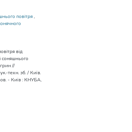
шнього повітря
,
сонячного
овітря від
і соняшнього
грин //
.-техн. зб. / Київ.
ков. - Київ : КНУБА,