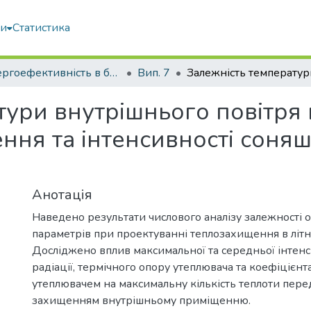
ми
Статистика
Енергоефективність в будівництві та архітектурі
Вип. 7
ури внутрішнього повітря в
ння та інтенсивності соня
Анотація
Наведено результати числового аналізу залежності 
параметрів при проектуванні теплозахищення в літні
Досліджено вплив максимальної та середньої інтенс
радіації, термічного опору утеплювача та коефіцієнт
утеплювачем на максимальну кількість теплоти пере
захищенням внутрішньому приміщенню.