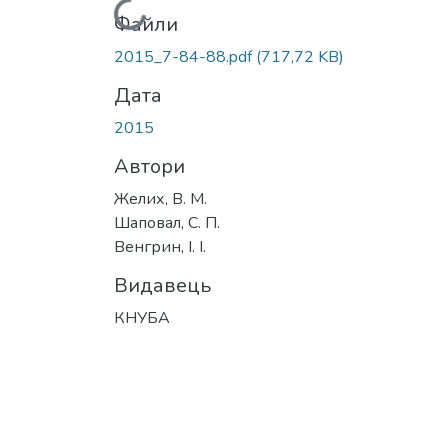
Вантажиться...
Файли
2015_7-84-88.pdf
(717,72 KB)
Дата
2015
Автори
Желих, В. М.
Шаповал, С. П.
Венгрин, І. І.
Видавець
КНУБА