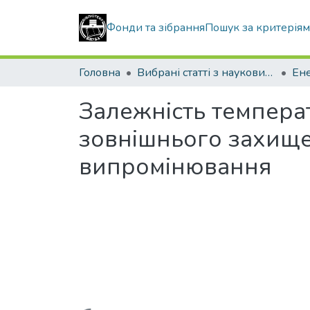
Фонди та зібрання
Пошук за критерія
Головна
Вибрані статті з наукових збірників КНУБА
Залежність температ
зовнішнього захище
випромінювання