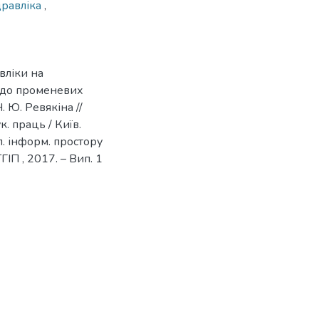
дравліка
,
вліки на
 до променевих
. Ю. Ревякіна //
. праць / Київ.
ал. інформ. простору
ТГІП , 2017. – Вип. 1