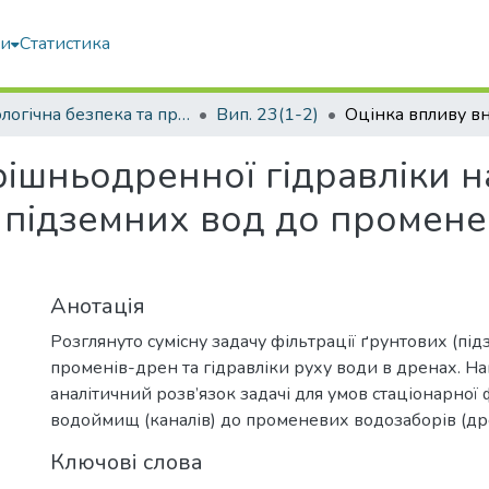
ми
Статистика
Екологічна безпека та природокористування
Вип. 23(1-2)
рішньодренної гідравліки н
 підземних вод до промене
Анотація
Розглянуто сумісну задачу фільтрації ґрунтових (пі
променів-дрен та гідравліки руху води в дренах. Н
аналітичний розв’язок задачі для умов стаціонарної ф
водоймищ (каналів) до променевих водозаборів (др
Ключові слова