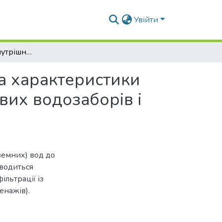
Увійти
Оцінка впливу внутрішньодренної гідравліки на характеристики притоку ґрунтових і підземних вод до променевих водозаборів і дренажів
а характеристики
вих водозаборів і
дземних) вод до
аводиться
ільтрації із
енажів).