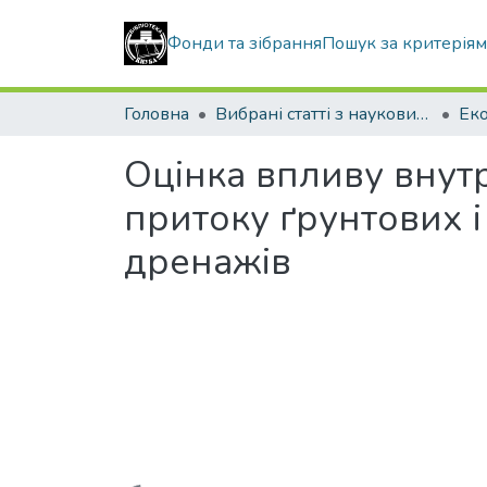
Фонди та зібрання
Пошук за критерія
Головна
Вибрані статті з наукових збірників КНУБА
Оцінка впливу внут
притоку ґрунтових і
дренажів