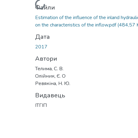
Вантажиться...
Файли
Estimation of the influence of the inland hydrauli
on the characteristics of the inflow.pdf
(484,57 
Дата
2017
Автори
Телима, С. В.
Олійник, Є. О
Ревякіна, Н. Ю.
Видавець
ІТГІП