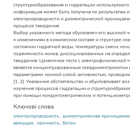
структурообразования и гидратации используемого
информация может быть получена по результатам 
электропроводности и диэлектрической проницаем
процессе твердения.
Выбор указанного метода обусловлен его высокой 
к изменениям в химическом составе и структуре но
состоянии гидратной воды, температуры смеси, ко
подвижности ионов, диссоциированных на определ
твердения. Цементное тесто с электрофизической т
является концентрированным псевдоэлектролитом
параметрами: ионной силой, активностью, проводим
[1, 2]. Указанное обстоятельство и обусловливает в
изучения процессов гидратации и структурообраз
при помощи кондуктометрических и потенциометри
Ключові слова
электропроводность
,
диэлектрическая проницаемо
вяжущее
,
прочность
,
бетон