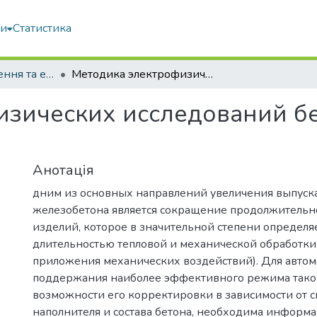
ми
Статистика
Ресурсозбереження та енергоефективність
Методика электрофизических исследований бетона на ранних стадиях твердения
изических исследований бе
Анотація
дним из основных направлений увеличения выпуск
железобетона является сокращение продолжительн
изделий, которое в значительной степени определя
длительностью тепловой и механической обработк
приложения механических воздействий). Для автом
поддержания наиболее эффективного режима такой
возможности его корректировки в зависимости от с
наполнителя и состава бетона, необходима информ