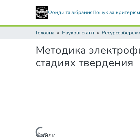
Фонди та зібрання
Пошук за критерія
Головна
Наукові статті
Методика электроф
стадиях твердения
Файли