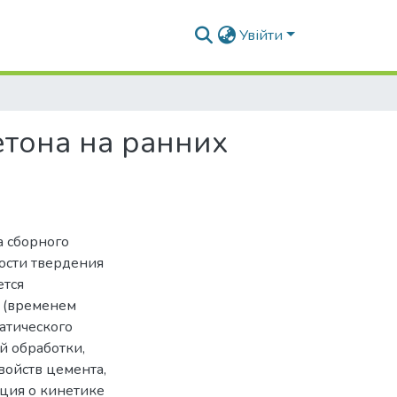
Увійти
тона на ранних
а сборного
ости твердения
ется
и (временем
атического
 обработки,
войств цемента,
ация о кинетике