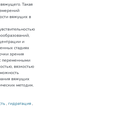
 вяжущего. Такая
измерений
ости вяжущих в
чувствительностью
вообразований,
нцентрации и
енных стадиях
очки зрения
 с переменными
остью, вязкостью
озможность
ования вяжущих
ческих методик.
сть
,
гидратация
,